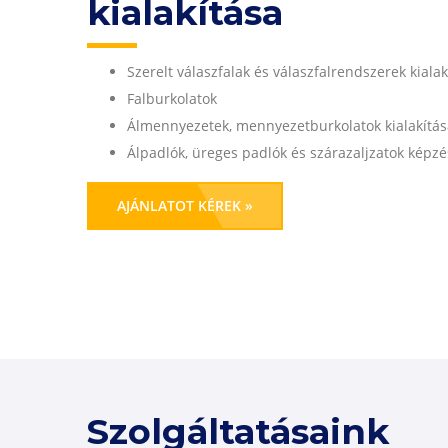
kialakítása
Szerelt válaszfalak és válaszfalrendszerek kialak
Falburkolatok
Álmennyezetek, mennyezetburkolatok kialakítás
Álpadlók, üreges padlók és szárazaljzatok képz
AJÁNLATOT KÉREK »
Szolgáltatásaink