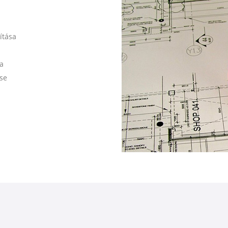
ítása
a
ése