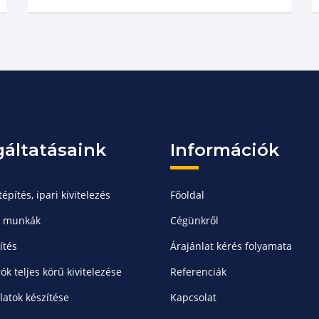
gáltatásaink
Információk
építés, ipari kivitelezés
Főoldal
 munkák
Cégünkről
ítés
Árajánlat kérés folyamata
ók teljes körű kivitelezése
Referenciák
latok készítése
Kapcsolat